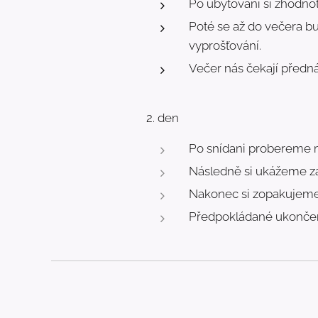
Po ubytování si zhodno
Poté se až do večera bu
vyprošťování.
Večer nás čekají přednáš
2. den
Po snídani probereme m
Následně si ukážeme zá
Nakonec si zopakujeme 
Předpokládané ukončení