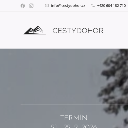
info@cestydohor.cz
+420 604 182 710
CESTYDOHOR
TERMÍN
21.—22. 2. 2026