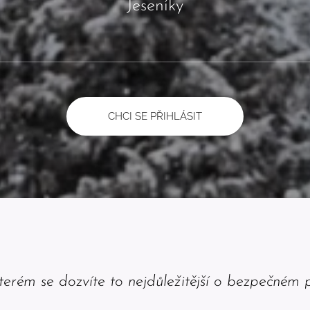
Jeseníky
CHCI SE PŘIHLÁSIT
kterém se dozvíte to nejdůležitější o bezpečném