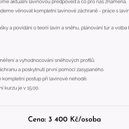
tíme aktuální lavinovou předpověď a co pro nás znamená.
deme věnovat kompletní lavinové záchraně - práce s lavino
ky a povídání o teorii lavin a sněhu, plánování túr a volba
ěření a vyhodnocování sněhových profilů.
chranu a poskytnutí první pomoci zasypaného.
kompletní postup při lavinové nehodě.
 kurzu je v 15:00.
Cena: 3 400 Kč/osoba